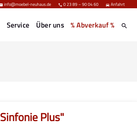
info@moebel-neuhaus.de
0 23 89 – 90 04 60
Anfahrt



e
Service
Über uns
% Abverkauf %
infonie Plus"