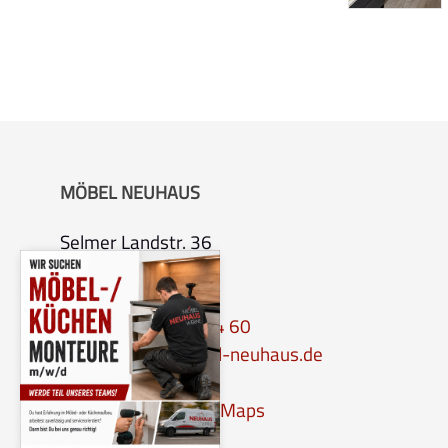
MÖBEL NEUHAUS
Selmer Landstr. 36
59368 Werne
Tel.:
0 23 89 – 90 04 60
Email:
info@moebel-neuhaus.de
Anfahrt per Google-Maps