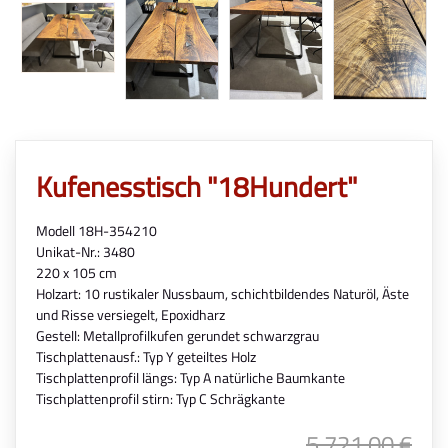
Kufenesstisch "18Hundert"
Modell 18H-354210
Unikat-Nr.: 3480
220 x 105 cm
Holzart: 10 rustikaler Nussbaum, schichtbildendes Naturöl, Äste
und Risse versiegelt, Epoxidharz
Gestell: Metallprofilkufen gerundet schwarzgrau
Tischplattenausf.: Typ Y geteiltes Holz
Tischplattenprofil längs: Typ A natürliche Baumkante
Tischplattenprofil stirn: Typ C Schrägkante
5.721,00 €