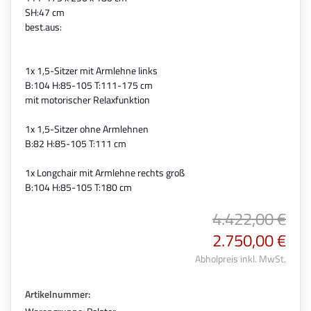
SH:47 cm
best.aus:
1x 1,5-Sitzer mit Armlehne links
B:104 H:85-105 T:111-175 cm
mit motorischer Relaxfunktion
1x 1,5-Sitzer ohne Armlehnen
B:82 H:85-105 T:111 cm
1x Longchair mit Armlehne rechts groß
B:104 H:85-105 T:180 cm
4.422,00 €
2.750,00 €
Abholpreis inkl. MwSt.
Artikelnummer: