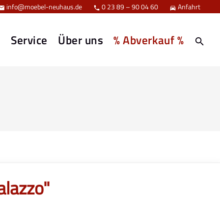
info@moebel-neuhaus.de
0 23 89 – 90 04 60
Anfahrt



e
Service
Über uns
% Abverkauf %
alazzo"