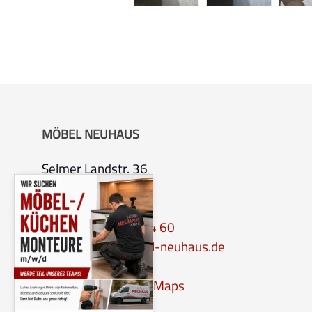
MÖBEL NEUHAUS
Selmer Landstr. 36
59368 Werne
Tel.:
0 23 89 – 90 04 60
Email:
info@moebel-neuhaus.de
Anfahrt per Google-Maps