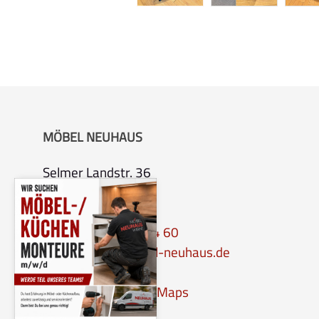
MÖBEL NEUHAUS
Selmer Landstr. 36
59368 Werne
Tel.:
0 23 89 – 90 04 60
Email:
info@moebel-neuhaus.de
Anfahrt per Google-Maps