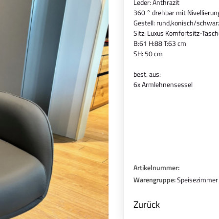
Leder: Anthrazit
360 ° drehbar mit Nivellieru
Gestell: rund,konisch/schwarz
Sitz: Luxus Komfortsitz-Tasc
B:61 H:88 T:63 cm
SH: 50 cm
best. aus:
6x Armlehnensessel
Artikelnummer:
Warengruppe:
Speisezimmer
Zurück