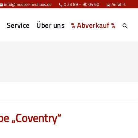
info@moebel-neuhaus.de
0 23 89 – 90 04 60
Anfahrt



e
Service
Über uns
% Abverkauf %
pe „Coventry“