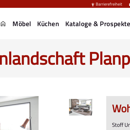
Barrierefreiheit

Möbel
Küchen
Kataloge & Prospekt
landschaft Planp
Woh
Stoff U