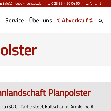
info@moebel-neuhaus.de
0 23 89 – 90 04 60
Anfahrt



e
Service
Über uns
% Abverkauf %
olster
nlandschaft Planpolster
nica (SG C), Farbe steel, Kaltschaum, Armlehne A,