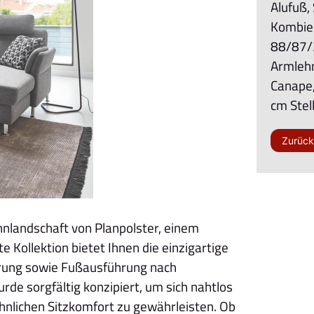
Alufuß,
Kombiel
88/87/2
Armlehn
Canape,
cm Ste
Zurüc
nlandschaft von Planpolster, einem
 Kollektion bietet Ihnen die einzigartige
ührung sowie Fußausführung nach
rde sorgfältig konzipiert, um sich nahtlos
hnlichen Sitzkomfort zu gewährleisten. Ob